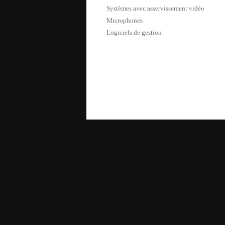
Systèmes avec asservissement vidéo
Microphones
Logiciels de gestion