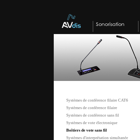
Systèmes de conférence filaire CAT6
Systèmes de conférence filaire
Systèmes de conférence sans fil
Systèmes de vote électronique
Boîtiers de vote sans fil
Systèmes d'interprétation simultanée